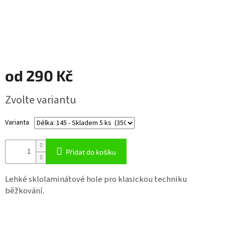
Napište
nám
Přihlášení
od
290 Kč
Měrná
Zvolte variantu
cena:
Varianta
Přidat do košíku
Lehké sklolaminátové hole pro klasickou techniku
běžkování.