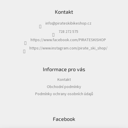
á
Kontakt
p
a
info
@
pirateskibikeshop.cz
t
í
728 272 575
https://www.facebook.com/PIRATESKISHOP
https://www.instagram.com/pirate_ski_shop/
Informace pro vás
Kontakt
Obchodní podmínky
Podmínky ochrany osobních údajů
Facebook