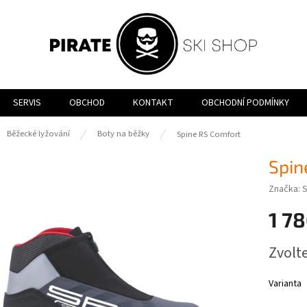
SERVIS
OBCHOD
KONTAKT
OBCHODNÍ PODMÍNKY
ů
Běžecké lyžování
Boty na běžky
Spine RS Comfort
Spin
Značka:
S
1 78
Měrná
Zvolt
cena:
Varianta