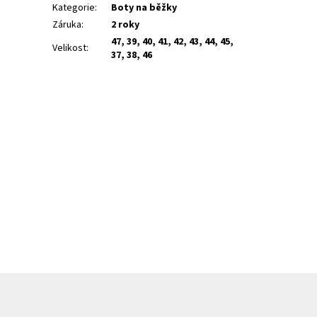
Kategorie
:
Boty na běžky
Záruka
:
2 roky
47, 39, 40, 41, 42, 43, 44, 45,
Velikost
:
37, 38, 46