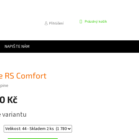
NÁKUPNÍ
Prázdný košík
Přihlášení
KOŠÍK
NAPIŠTE NÁM
e RS Comfort
pine
0 Kč
e variantu