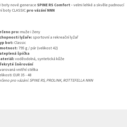
 boty nové generace
SPINE RS Comfort -
velmi lehké a skvěle padnoucí
ní boty CLASSIC
pro vázání NNN
rčeno pro:
muže i ženy
chopnosti lyžaře:
sportovní a rekreační lyžař
yp bot:
Classic
motnost:
795 g / pár (velikost 42)
ateplená špička
ateriál:
voděodolná, syntetická kůže
řekryté šněrování
varovaná vnitřní stélka
elikosti: EUR 35 - 48
rčeno pro vázání: SPINE RS, PROLINK, ROTTEFELLA NNN