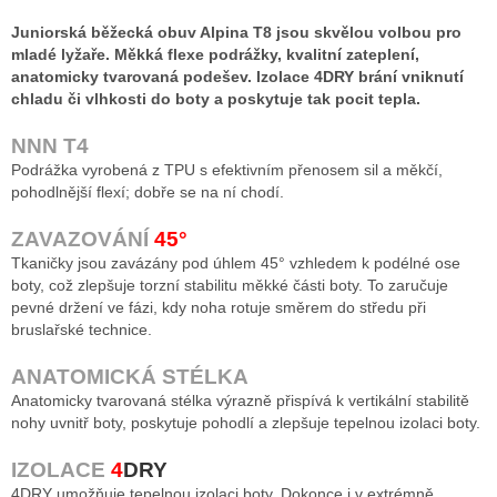
Juniorská běžecká obuv Alpina T8 jsou skvělou volbou pro
mladé lyžaře. Měkká flexe podrážky, kvalitní zateplení,
anatomicky tvarovaná podešev. Izolace 4DRY brání vniknutí
chladu či vlhkosti do boty a poskytuje tak pocit tepla.
NNN T4
Podrážka vyrobená z TPU s efektivním přenosem sil a měkčí,
pohodlnější flexí; dobře se na ní chodí.
ZAVAZOVÁNÍ
45°
Tkaničky jsou zavázány pod úhlem 45° vzhledem k podélné ose
boty, což zlepšuje torzní stabilitu měkké části boty. To zaručuje
pevné držení ve fázi, kdy noha rotuje směrem do středu při
bruslařské technice.
ANATOMICKÁ STÉLKA
Anatomicky tvarovaná stélka výrazně přispívá k vertikální stabilitě
nohy uvnitř boty, poskytuje pohodlí a zlepšuje tepelnou izolaci boty.
IZOLACE
4
DRY
4DRY umožňuje tepelnou izolaci boty. Dokonce i v extrémně