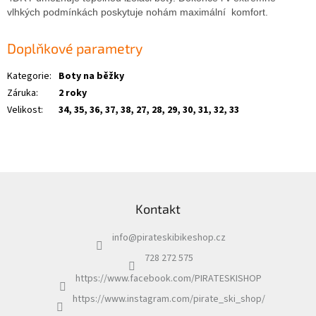
vlhkých podmínkách poskytuje nohám maximální komfort.
Doplňkové parametry
Kategorie
:
Boty na běžky
Záruka
:
2 roky
Velikost
:
34, 35, 36, 37, 38, 27, 28, 29, 30, 31, 32, 33
Z
á
Kontakt
p
a
info
@
pirateskibikeshop.cz
t
í
728 272 575
https://www.facebook.com/PIRATESKISHOP
https://www.instagram.com/pirate_ski_shop/