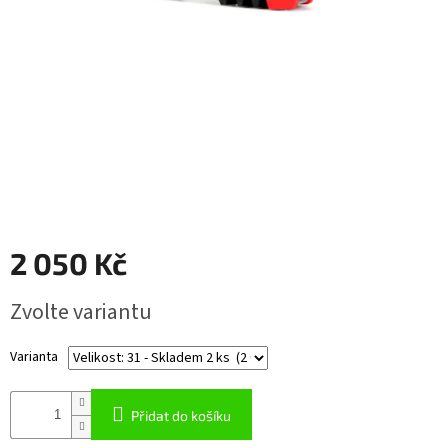
Napište
nám
Přihlášení
2 050 Kč
Měrná
Zvolte variantu
cena:
Varianta
Přidat do košíku