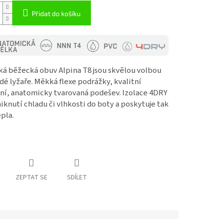
Přidat do košíku
ká běžecká obuv Alpina T8 jsou skvělou volbou
dé lyžaře. Měkká flexe podrážky, kvalitní
ní, anatomicky tvarovaná podešev. Izolace 4DRY
iknutí chladu či vlhkosti do boty a poskytuje tak
pla.
ZEPTAT SE
SDÍLET