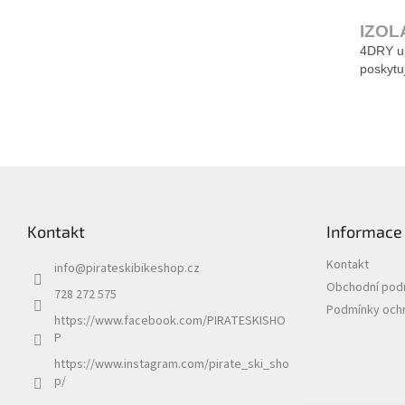
IZO
4DRY um
poskytu
Z
á
p
Kontakt
Informace
a
t
Kontakt
info
@
pirateskibikeshop.cz
í
Obchodní pod
728 272 575
Podmínky ochr
https://www.facebook.com/PIRATESKISHO
P
https://www.instagram.com/pirate_ski_sho
p/