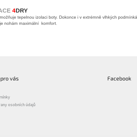
LACE
4
DRY
ožňuje tepelnou izolaci boty. Dokonce i v extrémně vlhkých podmínk
je nohám maximální komfort.
 pro vás
Facebook
mínky
any osobních údajů