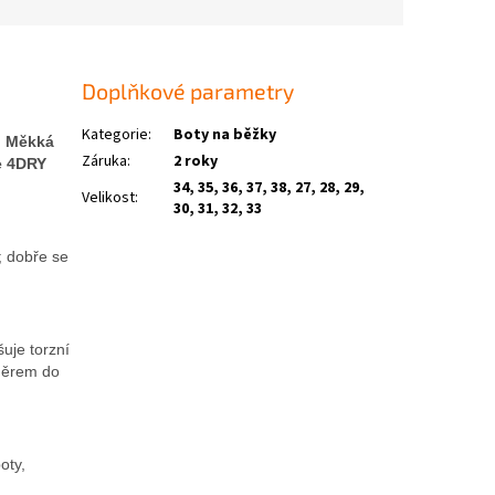
Doplňkové parametry
Kategorie
:
Boty na běžky
. Měkká
Záruka
:
2 roky
ce 4DRY
34, 35, 36, 37, 38, 27, 28, 29,
Velikost
:
30, 31, 32, 33
; dobře se
uje torzní
směrem do
oty,