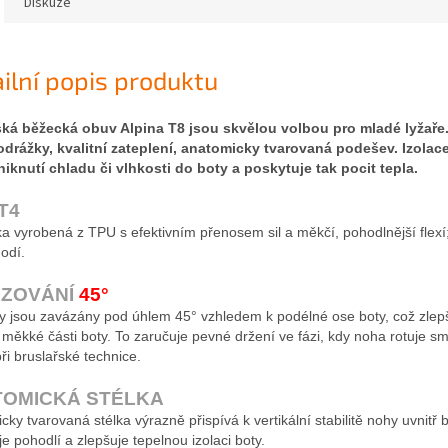
Diskuze
ilní popis produktu
ská běžecká obuv Alpina T8 jsou skvělou volbou pro mladé lyžaře
odrážky, kvalitní zateplení, anatomicky tvarovaná podešev. Izola
niknutí chladu či vlhkosti do boty a poskytuje tak pocit tepla.
T4
a vyrobená z TPU s efektivním přenosem sil a měkčí, pohodlnější flexí
odí.
AZOVÁNÍ
45°
y jsou zavázány pod úhlem 45° vzhledem k podélné ose boty, což zlepš
tu měkké části boty. To zaručuje pevné držení ve fázi, kdy noha rotuje 
ři bruslařské technice.
TOMICKÁ STÉLKA
ky tvarovaná stélka výrazně přispívá k vertikální stabilitě nohy uvnitř b
e pohodlí a zlepšuje tepelnou izolaci boty.