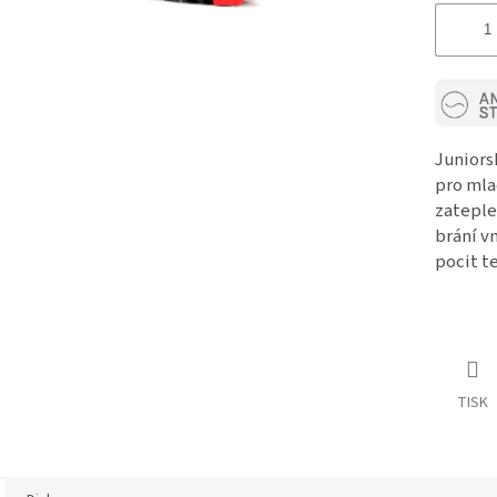
Juniors
pro mla
zateple
brání vn
pocit te
TISK