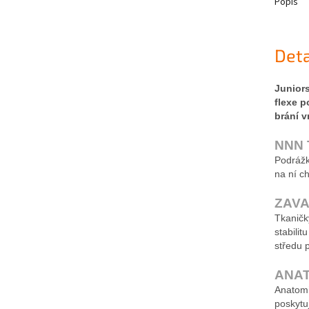
Popis
Deta
Junior
flexe p
brání v
NNN 
Podrážk
na ní ch
ZAV
Tkaničk
stabili
středu p
ANA
Anatomic
poskytuj