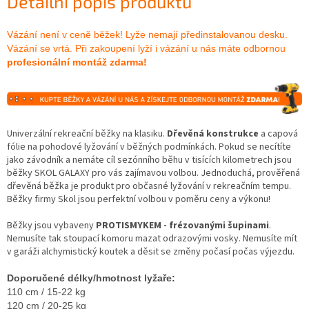
Detailní popis produktu
Vázání není v ceně běžek! Lyže nemají předinstalovanou desku.
Vázání se vrtá. Při zakoupení lyží i vázání u nás máte odbornou
profesionální montáž zdarma!
Univerzální rekreační běžky na klasiku.
Dřevěná konstrukce
a capová
fólie na pohodové lyžování v běžných podmínkách. Pokud se necítíte
jako závodník a nemáte cíl sezónního běhu v tisících kilometrech jsou
běžky SKOL GALAXY pro vás zajímavou volbou. Jednoduchá, prověřená
dřevěná běžka je produkt pro občasné lyžování v rekreačním tempu.
Běžky firmy Skol jsou perfektní volbou v poměru ceny a výkonu!
Běžky jsou vybaveny
PROTISMYKEM - frézovanými šupinami
.
Nemusíte tak stoupací komoru mazat odrazovými vosky. Nemusíte mít
v garáži alchymistický koutek a děsit se změny počasí počas výjezdu.
Doporučené délky/hmotnost lyžaře:
110 cm / 15-22 kg
120 cm / 20-25 kg