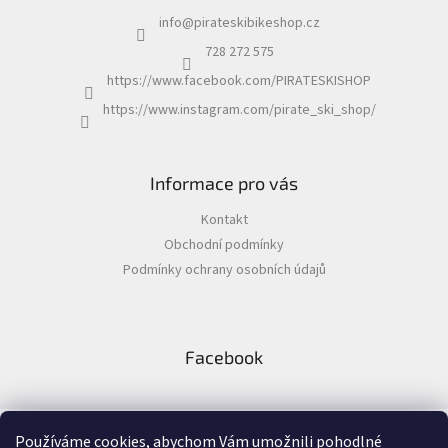
a
info
@
pirateskibikeshop.cz
t
í
728 272 575
https://www.facebook.com/PIRATESKISHOP
https://www.instagram.com/pirate_ski_shop/
Informace pro vás
Kontakt
Obchodní podmínky
Podmínky ochrany osobních údajů
Facebook
Používáme cookies, abychom Vám umožnili pohodlné