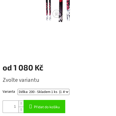
Napište
nám
Přihlášení
od
1 080 Kč
Měrná
Zvolte variantu
cena:
Varianta
Přidat do košíku